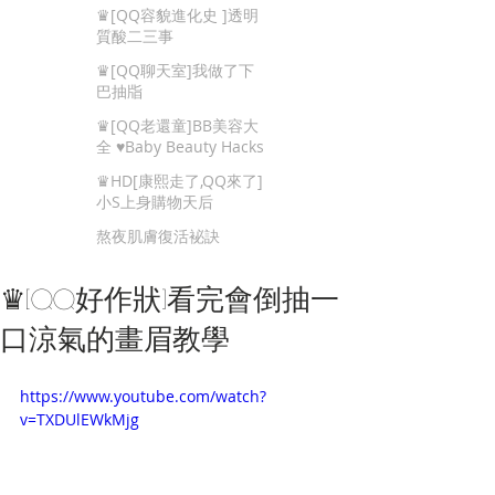
Beauty Tips
♛[QQ容貌進化史 ]透明
質酸二三事
♛[QQ聊天室]我做了下
巴抽㸟
♛[QQ老還童]BB美容大
全 ♥Baby Beauty Hacks
That You Cannot Miss
♛HD[康熙走了,QQ來了]
小S上身購物天后
熬夜肌膚復活袐訣
♛[QQ好作狀]看完會倒抽一
口涼氣的畫眉教學
https://www.youtube.com/watch?
v=TXDUlEWkMjg