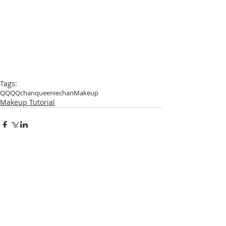
Tags:
QQ
QQchan
queeniechan
Makeup
Makeup Tutorial
Comments