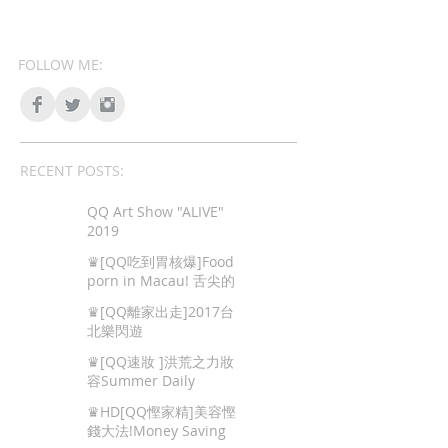
FOLLOW ME:
RECENT POSTS:
QQ Art Show "ALIVE"
2019
♛[QQ吃到胃核爆]Food
porn in Macau! 舌尖的
色情,澳門地道美食!
♛[QQ離家出走]2017台
北樂閃遊
♛[QQ速妝 ]洪荒之力妝
容Summer Daily
Makeup
♛HD[QQ慳家精]美容慳
錢大法!Money Saving