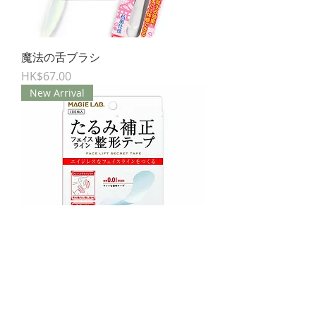
魔法の舌ブラシ
Price
HK$67.00
New Arrival
フェイスライン 整形テープ 100枚入
Price
HK$105.00